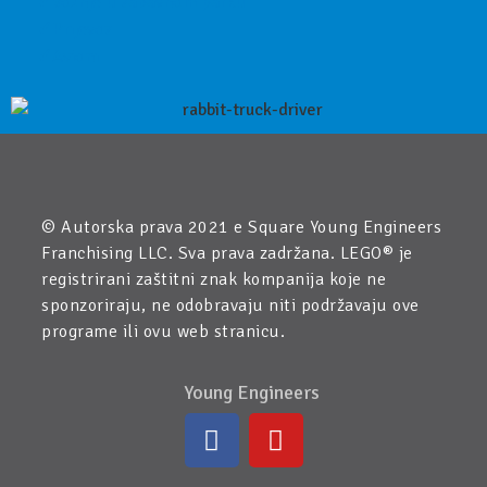
Vožnje u zabavnom parku
Prijevoz
Avioni
© Autorska prava 2021 e Square Young Engineers
Franchising LLC. Sva prava zadržana. LEGO® je
registrirani zaštitni znak kompanija koje ne
sponzoriraju, ne odobravaju niti podržavaju ove
programe ili ovu web stranicu.
Young Engineers